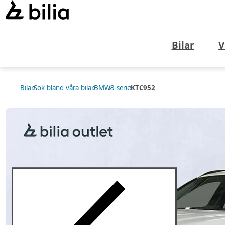
Bilar
V
Bilar
Sök bland våra bilar
BMW
3-serie
KTC952