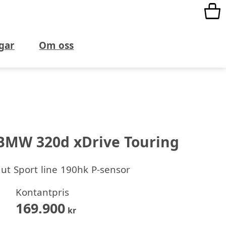
gar
Om oss
BMW 320d xDrive Touring
ut Sport line 190hk P-sensor
Kontantpris
169.900
kr