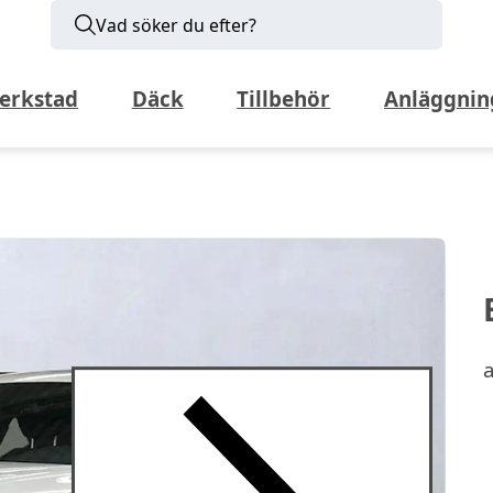
Vad söker du efter?
erkstad
Däck
Tillbehör
Anläggnin
a