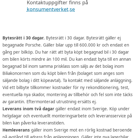
Kontaktuppgifter finns på
konsumentverket.se
Bytesrätt i 30 dagar.
Bytesrätt i 30 dagar. Bytesrätt gäller ej
begagnade Porsche. Gäller bilar upp till 600.000 kr och endast en
gång per bilköp. Du har rätt att byta köpt begagnad bil i 30 dagar
om bilen körts mindre än 100 mil. Du kan endast byta till en annan
begagnad bil inom samma prisklass som säljs av det bolag inom
Biliakoncernen som du köpt bilen från (bolaget som anges som
säljande bolag i ditt köpeavtal). Ta kontakt med säljande anläggning.
Vid ett bilbyte tillkommer kostnader för ny rekonditionering, test,
eventuella nya skador, montering av tillbehör och fel som inte täcks
av garantin. Eftermonterad utrustning ersätts ej.
Leverans inom två dagar
gäller endast inom Sverige. Köp under
helgdagar och eventuellt monteringsarbete och leveransservice på
bilen kan påverka leveranstiden.
Hemleverans
gäller inom Sverige mot en rörlig kostnad beroende
på avstånd till adress från anläggningen. Gäller inte nya lagerbilar.