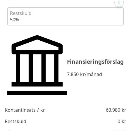
Restskuld
50%
Finansieringsförslag
7.850
kr/månad
Kontantinsats / kr
63.980
kr
Restskuld
0
kr