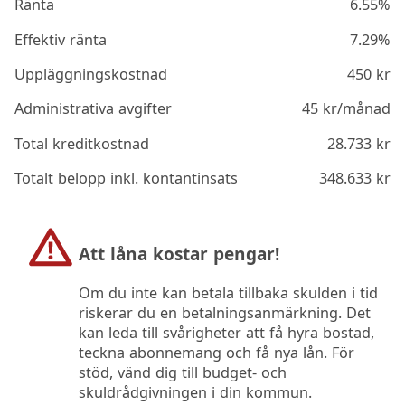
Ränta
6.55%
Effektiv ränta
7.29%
Uppläggningskostnad
450
kr
Administrativa avgifter
45
kr/månad
Total kreditkostnad
28.733
kr
Totalt belopp inkl. kontantinsats
348.633
kr
Att låna kostar pengar!
Om du inte kan betala tillbaka skulden i tid
riskerar du en betalningsanmärkning. Det
kan leda till svårigheter att få hyra bostad,
teckna abonnemang och få nya lån. För
stöd, vänd dig till budget- och
skuldrådgivningen i din kommun.