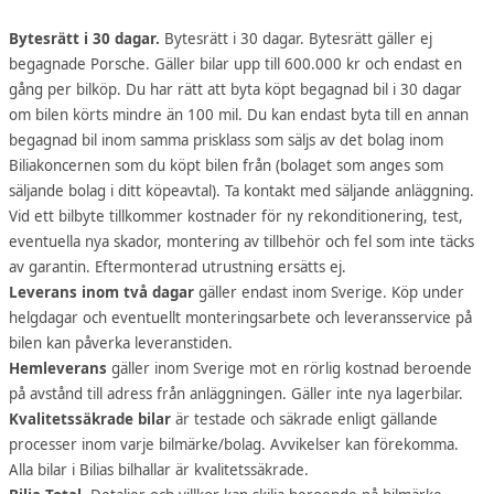
Bytesrätt i 30 dagar.
Bytesrätt i 30 dagar. Bytesrätt gäller ej
begagnade Porsche. Gäller bilar upp till 600.000 kr och endast en
gång per bilköp. Du har rätt att byta köpt begagnad bil i 30 dagar
om bilen körts mindre än 100 mil. Du kan endast byta till en annan
begagnad bil inom samma prisklass som säljs av det bolag inom
Biliakoncernen som du köpt bilen från (bolaget som anges som
säljande bolag i ditt köpeavtal). Ta kontakt med säljande anläggning.
Vid ett bilbyte tillkommer kostnader för ny rekonditionering, test,
eventuella nya skador, montering av tillbehör och fel som inte täcks
av garantin. Eftermonterad utrustning ersätts ej.
Leverans inom två dagar
gäller endast inom Sverige. Köp under
helgdagar och eventuellt monteringsarbete och leveransservice på
bilen kan påverka leveranstiden.
Hemleverans
gäller inom Sverige mot en rörlig kostnad beroende
på avstånd till adress från anläggningen. Gäller inte nya lagerbilar.
Kvalitetssäkrade bilar
är testade och säkrade enligt gällande
processer inom varje bilmärke/bolag. Avvikelser kan förekomma.
Alla bilar i Bilias bilhallar är kvalitetssäkrade.