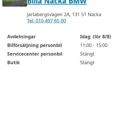
Bilia Nacka BMW
Jarlabergsvägen 2A, 131 51 Nacka
Tel: 010-497 65 00
Avdelningar
Idag
(lör 8/8)
Öppettider
Bilförsäljning personbil
11:00 - 15:00
Servicecenter personbil
Stängt
Butik
Stängt