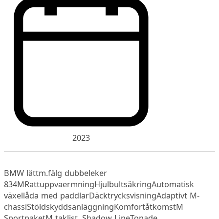
2023
BMW lättm.fälg dubbeleker
834MRattuppvaermningHjulbultsäkringAutomatisk
växellåda med paddlarDäcktrycksvisningAdaptivt M-
chassiStöldskyddsanläggningKomfortåtkomstM
SportpaketM taklist, Shadow LineTonade