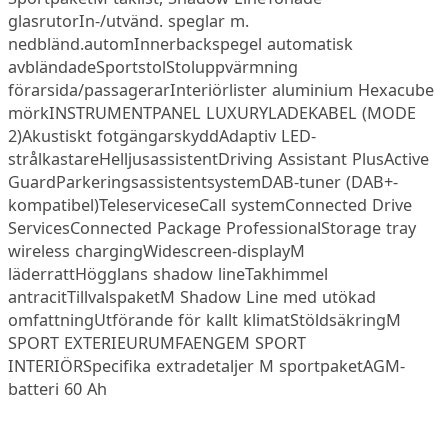
glasrutorIn-/utvänd. speglar m.
nedbländ.automInnerbackspegel automatisk
avbländadeSportstolStoluppvärmning
förarsida/passagerarInteriörlister aluminium Hexacube
mörkINSTRUMENTPANEL LUXURYLADEKABEL (MODE
2)Akustiskt fotgängarskyddAdaptiv LED-
strålkastareHelljusassistentDriving Assistant PlusActive
GuardParkeringsassistentsystemDAB-tuner (DAB+-
kompatibel)TeleserviceseCall systemConnected Drive
ServicesConnected Package ProfessionalStorage tray
wireless chargingWidescreen-displayM
läderrattHögglans shadow lineTakhimmel
antracitTillvalspaketM Shadow Line med utökad
omfattningUtförande för kallt klimatStöldsäkringM
SPORT EXTERIEURUMFAENGEM SPORT
INTERIÖRSpecifika extradetaljer M sportpaketAGM-
batteri 60 Ah