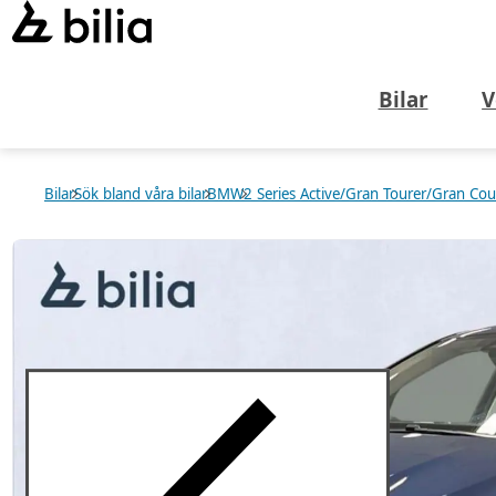
Bilar
V
Bilar
Sök bland våra bilar
BMW
2 Series Active/Gran Tourer/Gran Co