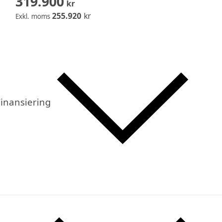
319.900
kr
255.920
kr
Exkl. moms
inansiering