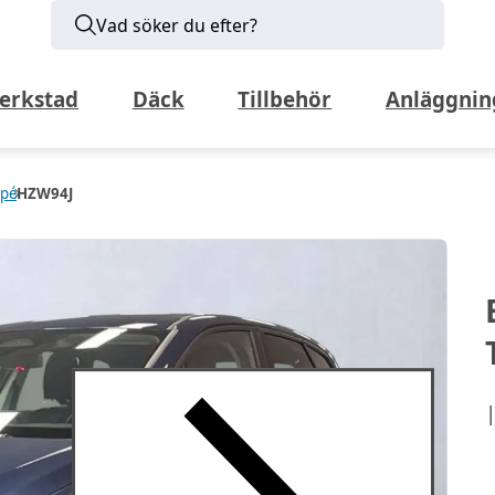
Vad söker du efter?
erkstad
Däck
Tillbehör
Anläggnin
upé
HZW94J
|