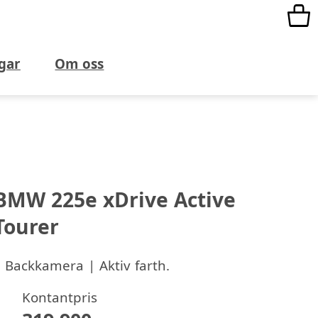
gar
Om oss
BMW 225e xDrive Active
Tourer
 Backkamera | Aktiv farth.
Kontantpris