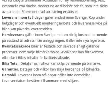
Vid ett bilbyte tillkommer kostnader för ny rekonditionering, test,
eventuella nya skador, montering av tillbehör och fel som inte täcks
av garantin. Eftermonterad utrustning ersätts ej.
Leverans inom två dagar
gäller endast inom Sverige. Köp under
helgdagar och eventuellt monteringsarbete och leveransservice på
bilen kan påverka leveranstiden.
Hemleverans
gäller inom Sverige mot en rörlig kostnad beroende
på avstånd till adress från anläggningen. Gäller inte nya lagerbilar.
Kvalitetssäkrade bilar
är testade och säkrade enligt gällande
processer inom varje bilmärke/bolag. Avvikelser kan förekomma.
Alla bilar i Bilias bilhallar är kvalitetssäkrade.
Bilia Total.
Detaljer och villkor kan skilja beroende på bilmärke.
Garantier.
Detaljer och villkor kan skilja beroende på bilmärke.
Demobil.
Leverans inom två dagar gäller inte demobilar.
Leveransdatum bestäms tillsammans med säljare.