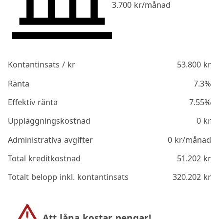
3.700
kr/månad
Kontantinsats / kr
53.800
kr
Ränta
7.3%
Effektiv ränta
7.55%
Uppläggningskostnad
0
kr
Administrativa avgifter
0
kr/månad
Total kreditkostnad
51.202
kr
Totalt belopp inkl. kontantinsats
320.202
kr
Att låna kostar pengar!