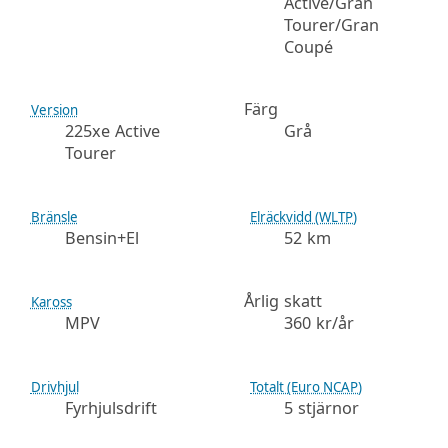
Active/Gran
Tourer/Gran
Coupé
Färg
Version
225xe Active
Grå
Tourer
Bränsle
Elräckvidd (WLTP)
Bensin+El
52 km
Årlig skatt
Kaross
MPV
360 kr/år
Drivhjul
Totalt (Euro NCAP)
Fyrhjulsdrift
5 stjärnor