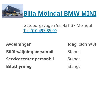
Bilia Mölndal BMW MINI
Göteborgsvägen 92, 431 37 Mölndal
Tel: 010-497 85 00
Avdelningar
Idag
(sön 9/8)
Öppettider
Bilförsäljning personbil
Stängt
Servicecenter personbil
Stängt
Biluthyrning
Stängt