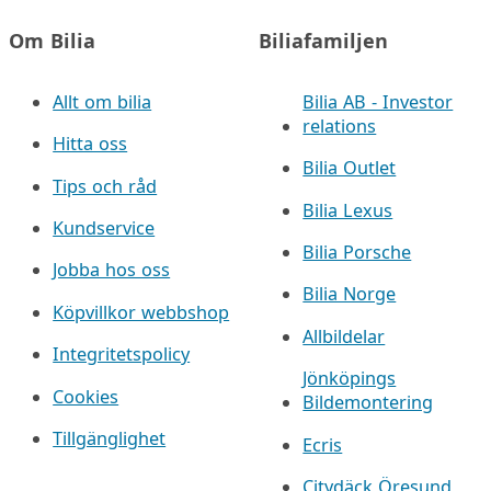
Om Bilia
Biliafamiljen
Allt om bilia
Bilia AB - Investor
relations
Hitta oss
Bilia Outlet
Tips och råd
Bilia Lexus
Kundservice
Bilia Porsche
Jobba hos oss
Bilia Norge
Köpvillkor webbshop
Allbildelar
Integritetspolicy
Jönköpings
Cookies
Bildemontering
Tillgänglighet
Ecris
Citydäck Öresund