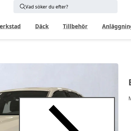
Vad söker du efter?
erkstad
Däck
Tillbehör
Anläggnin
M