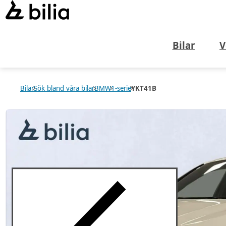
Bilar
V
Bilar
Sök bland våra bilar
BMW
1-serie
YKT41B