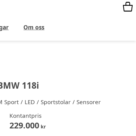
gar
Om oss
BMW 118i
 Sport / LED / Sportstolar / Sensorer
Kontantpris
229.000
kr