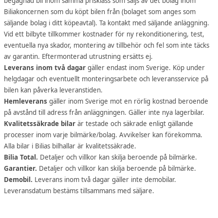
begagnad bil inom samma prisklass som säljs av det bolag inom
Biliakoncernen som du köpt bilen från (bolaget som anges som
säljande bolag i ditt köpeavtal). Ta kontakt med säljande anläggning.
Vid ett bilbyte tillkommer kostnader för ny rekonditionering, test,
eventuella nya skador, montering av tillbehör och fel som inte täcks
av garantin. Eftermonterad utrustning ersätts ej.
Leverans inom två dagar
gäller endast inom Sverige. Köp under
helgdagar och eventuellt monteringsarbete och leveransservice på
bilen kan påverka leveranstiden.
Hemleverans
gäller inom Sverige mot en rörlig kostnad beroende
på avstånd till adress från anläggningen. Gäller inte nya lagerbilar.
Kvalitetssäkrade bilar
är testade och säkrade enligt gällande
processer inom varje bilmärke/bolag. Avvikelser kan förekomma.
Alla bilar i Bilias bilhallar är kvalitetssäkrade.
Bilia Total.
Detaljer och villkor kan skilja beroende på bilmärke.
Garantier.
Detaljer och villkor kan skilja beroende på bilmärke.
Demobil.
Leverans inom två dagar gäller inte demobilar.
Leveransdatum bestäms tillsammans med säljare.