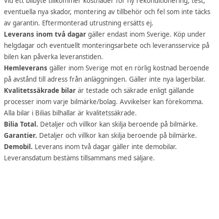
Vid ett bilbyte tillkommer kostnader för ny rekonditionering, test,
eventuella nya skador, montering av tillbehör och fel som inte täcks
av garantin. Eftermonterad utrustning ersätts ej.
Leverans inom två dagar
gäller endast inom Sverige. Köp under
helgdagar och eventuellt monteringsarbete och leveransservice på
bilen kan påverka leveranstiden.
Hemleverans
gäller inom Sverige mot en rörlig kostnad beroende
på avstånd till adress från anläggningen. Gäller inte nya lagerbilar.
Kvalitetssäkrade bilar
är testade och säkrade enligt gällande
processer inom varje bilmärke/bolag. Avvikelser kan förekomma.
Alla bilar i Bilias bilhallar är kvalitetssäkrade.
Bilia Total.
Detaljer och villkor kan skilja beroende på bilmärke.
Garantier.
Detaljer och villkor kan skilja beroende på bilmärke.
Demobil.
Leverans inom två dagar gäller inte demobilar.
Leveransdatum bestäms tillsammans med säljare.