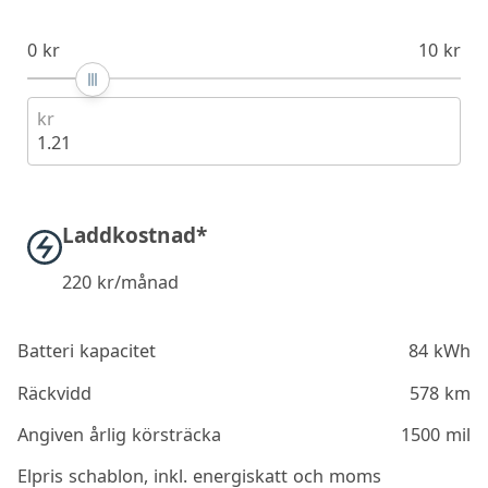
0 kr
10 kr
kr
1.21
Laddkostnad*
220
kr/månad
Batteri kapacitet
84 kWh
Räckvidd
578 km
Angiven årlig körsträcka
1500 mil
Elpris schablon, inkl. energiskatt och moms