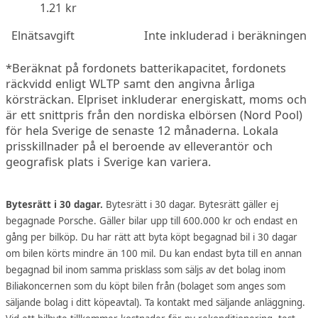
1.21 kr
Elnätsavgift
Inte inkluderad i beräkningen
*Beräknat på fordonets batterikapacitet, fordonets
räckvidd enligt WLTP samt den angivna årliga
körsträckan. Elpriset inkluderar energiskatt, moms och
är ett snittpris från den nordiska elbörsen (Nord Pool)
för hela Sverige de senaste 12 månaderna. Lokala
prisskillnader på el beroende av elleverantör och
geografisk plats i Sverige kan variera.
Bytesrätt i 30 dagar.
Bytesrätt i 30 dagar. Bytesrätt gäller ej
begagnade Porsche. Gäller bilar upp till 600.000 kr och endast en
gång per bilköp. Du har rätt att byta köpt begagnad bil i 30 dagar
om bilen körts mindre än 100 mil. Du kan endast byta till en annan
begagnad bil inom samma prisklass som säljs av det bolag inom
Biliakoncernen som du köpt bilen från (bolaget som anges som
säljande bolag i ditt köpeavtal). Ta kontakt med säljande anläggning.