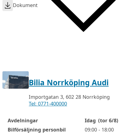
Dokument
Bilia Norrköping Audi
Importgatan 3, 602 28 Norrköping
Tel: 0771-400000
Avdelningar
Idag
(tor 6/8)
Öppettider
Bilförsäljning personbil
09:00 - 18:00