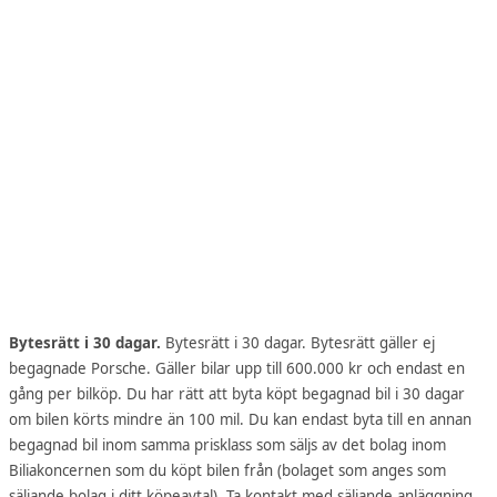
Bytesrätt i 30 dagar.
Bytesrätt i 30 dagar. Bytesrätt gäller ej
begagnade Porsche. Gäller bilar upp till 600.000 kr och endast en
gång per bilköp. Du har rätt att byta köpt begagnad bil i 30 dagar
om bilen körts mindre än 100 mil. Du kan endast byta till en annan
begagnad bil inom samma prisklass som säljs av det bolag inom
Biliakoncernen som du köpt bilen från (bolaget som anges som
säljande bolag i ditt köpeavtal). Ta kontakt med säljande anläggning.