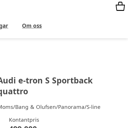
gar
Om oss
Audi e-tron S Sportback
quattro
Moms/Bang & Olufsen/Panorama/S-line
Kontantpris