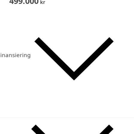
499.000
kr
inansiering