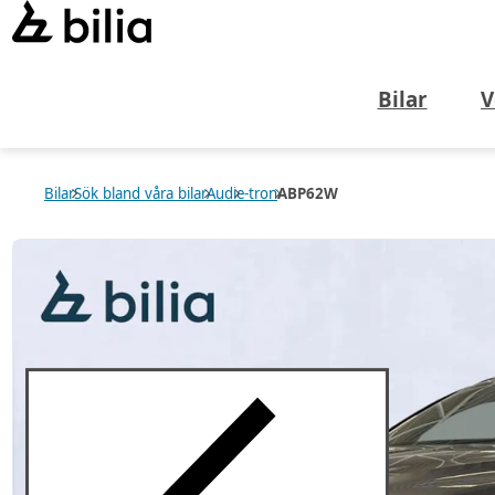
Bilar
V
Bilar
Sök bland våra bilar
Audi
e-tron
ABP62W