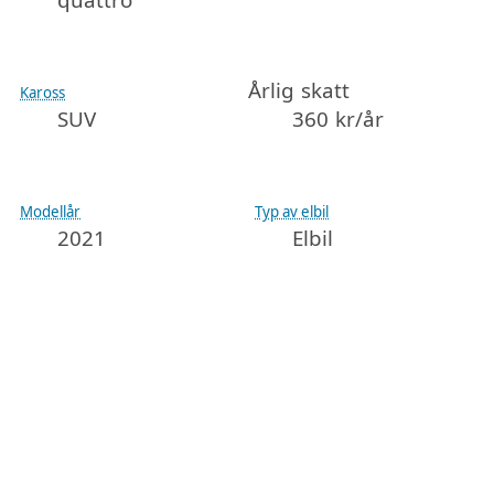
quattro
Årlig skatt
Kaross
SUV
360 kr/år
Modellår
Typ av elbil
2021
Elbil