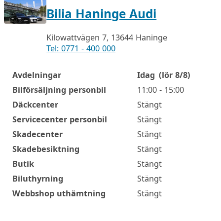
Bilia Haninge Audi
Kilowattvägen 7, 13644 Haninge
Tel: 0771 - 400 000
Avdelningar
Idag
(lör 8/8)
Öppettider
Bilförsäljning personbil
11:00 - 15:00
Däckcenter
Stängt
Servicecenter personbil
Stängt
Skadecenter
Stängt
Skadebesiktning
Stängt
Butik
Stängt
Biluthyrning
Stängt
Webbshop uthämtning
Stängt