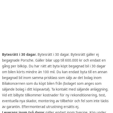
Bytesrätt i 30 dagar.
Bytesrätt i 30 dagar. Bytesrätt gäller ej
begagnade Porsche. Gäller bilar upp till 600.000 kr och endast en
gång per bilköp. Du har rätt att byta köpt begagnad bil i 30 dagar
om bilen körts mindre än 100 mil. Du kan endast byta till en annan
begagnad bil inom samma prisklass som säljs av det bolag inom
Biliakoncernen som du köpt bilen från (bolaget som anges som
säljande bolag i ditt köpeavtal). Ta kontakt med säljande anläggning.
Vid ett bilbyte tillkommer kostnader för ny rekonditionering, test,
eventuella nya skador, montering av tillbehör och fel som inte täcks
av garantin. Eftermonterad utrustning ersätts ej.
Leverans inom två dagar
gäller endast inom Sverige. Köp under