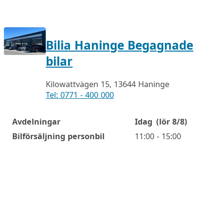
Bilia Haninge Begagnade
bilar
Kilowattvägen 15, 13644 Haninge
Tel: 0771 - 400 000
Avdelningar
Idag
(lör 8/8)
Öppettider
Bilförsäljning personbil
11:00 - 15:00