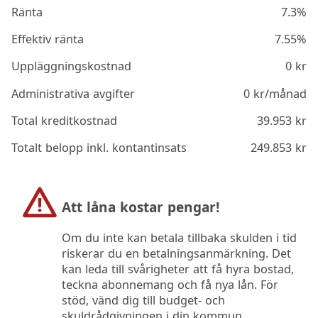
Ränta
7.3%
Effektiv ränta
7.55%
Uppläggningskostnad
0
kr
Administrativa avgifter
0
kr/månad
Total kreditkostnad
39.953
kr
Totalt belopp inkl. kontantinsats
249.853
kr
Att låna kostar pengar!
Om du inte kan betala tillbaka skulden i tid
riskerar du en betalningsanmärkning. Det
kan leda till svårigheter att få hyra bostad,
teckna abonnemang och få nya lån. För
stöd, vänd dig till budget- och
skuldrådgivningen i din kommun.