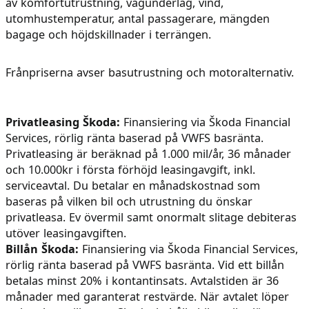
av komfortutrustning, vägunderlag, vind,
utomhustemperatur, antal passagerare, mängden
bagage och höjdskillnader i terrängen.
Frånpriserna avser basutrustning och motoralternativ.
Privatleasing Škoda:
Finansiering via Škoda Financial
Services, rörlig ränta baserad på VWFS basränta.
Privatleasing är beräknad på 1.000 mil/år, 36 månader
och 10.000kr i första förhöjd leasingavgift, inkl.
serviceavtal. Du betalar en månadskostnad som
baseras på vilken bil och utrustning du önskar
privatleasa. Ev övermil samt onormalt slitage debiteras
utöver leasingavgiften.
Billån Škoda:
Finansiering via Škoda Financial Services,
rörlig ränta baserad på VWFS basränta. Vid ett billån
betalas minst 20% i kontantinsats. Avtalstiden är 36
månader med garanterat restvärde. När avtalet löper