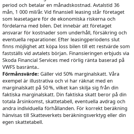
period och betalar en månadskostnad. Avtalstid 36
mån, 1 000 mil/år. Vid finansiell leasing står företaget
som leasetagare för de ekonomiska riskerna och
fördelarna med bilen. Det innebär att företaget
ansvarar för kostnader som underhåll, försäkring och
eventuella reparationer. Efter leasingperiodens slut
finns möjlighet att köpa loss bilen till ett restvärde som
fastställs vid avtalets början. Finansieringen erbjuds via
Skoda Financial Services med rörlig ränta baserad på
VWFS basränta..
Förmånsvärde:
Gäller vid 50% marginalskatt. Våra
exempel är illustrativa och vi har räknat med en
marginalskatt på 50 %, vilket kan skilja sig från din
faktiska marginalskatt. Din faktiska skatt beror på din
totala årsinkomst, skattetabell, eventuella avdrag och
andra individuella förhållanden. För korrekt beräkning
hänvisas till Skatteverkets beräkningsverktyg eller din
egen skattetabell.