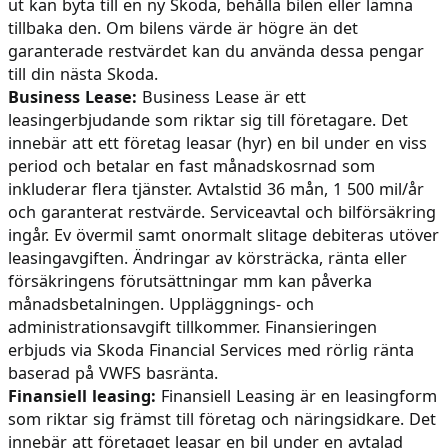
ut kan byta till en ny Skoda, behålla bilen eller lämna
tillbaka den. Om bilens värde är högre än det
garanterade restvärdet kan du använda dessa pengar
till din nästa Skoda.
Business Lease:
Business Lease är ett
leasingerbjudande som riktar sig till företagare. Det
innebär att ett företag leasar (hyr) en bil under en viss
period och betalar en fast månadskosrnad som
inkluderar flera tjänster. Avtalstid 36 mån, 1 500 mil/år
och garanterat restvärde. Serviceavtal och bilförsäkring
ingår. Ev övermil samt onormalt slitage debiteras utöver
leasingavgiften. Ändringar av körsträcka, ränta eller
försäkringens förutsättningar mm kan påverka
månadsbetalningen. Uppläggnings- och
administrationsavgift tillkommer. Finansieringen
erbjuds via Skoda Financial Services med rörlig ränta
baserad på VWFS basränta.
Finansiell leasing:
Finansiell Leasing är en leasingform
som riktar sig främst till företag och näringsidkare. Det
innebär att företaget leasar en bil under en avtalad