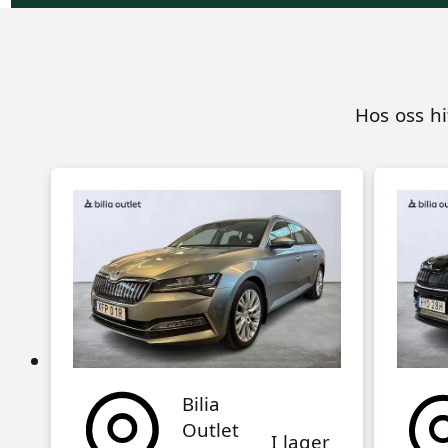
Hos oss h
Bilia
Outlet
I lager