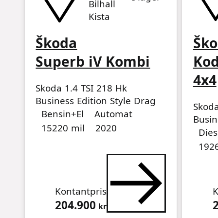
Bilhall
Kista
Škoda
Ško
Superb iV Kombi
Kod
4x4
Skoda 1.4 TSI 218 Hk
Business Edition Style Drag
Skoda
Drivmedel
Drivmedel
Miltal
årsmodell
Bensin+El
Automat
Busin
15220 mil
2020
Driv
Driv
Miltal
årsmo
Canto
Dies
1926
Kontantpris
K
204.900
kr