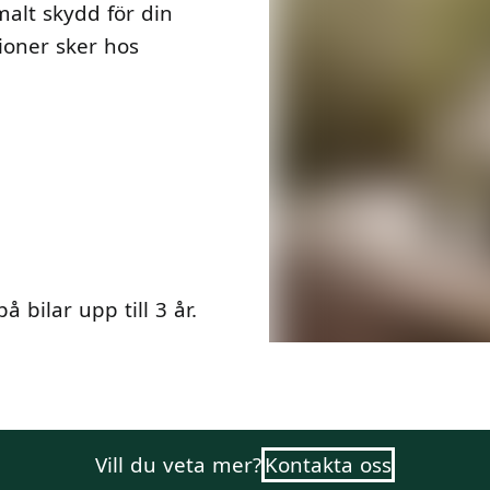
alt skydd för din
ioner sker hos
bilar upp till 3 år.
Vill du veta mer?
Kontakta oss