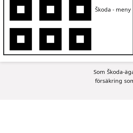
Škoda - meny
Som Škoda-ägar
försäkring so
Varför teckna Škoda Försäkring?