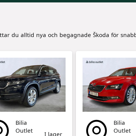
Škoda i lager
ittar du alltid nya och begagnade Škoda för snabb
Bilia
Bilia
Outlet
Outlet
I lager