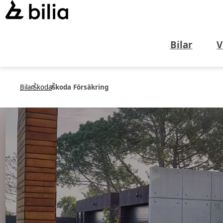
Bilar
V
Bilar
Škoda
Škoda Försäkring