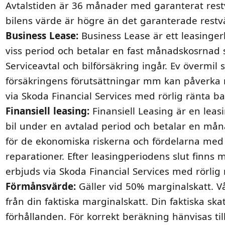
Avtalstiden är 36 månader med garanterat restvä
bilens värde är högre än det garanterade restv
Business Lease:
Business Lease är ett leasingerb
viss period och betalar en fast månadskosrnad s
Serviceavtal och bilförsäkring ingår. Ev övermil
försäkringens förutsättningar mm kan påverka 
via Skoda Financial Services med rörlig ränta 
Finansiell leasing:
Finansiell Leasing är en leasi
bil under en avtalad period och betalar en måna
för de ekonomiska riskerna och fördelarna med 
reparationer. Efter leasingperiodens slut finns mö
erbjuds via Skoda Financial Services med rörlig
Förmånsvärde:
Gäller vid 50% marginalskatt. Vå
från din faktiska marginalskatt. Din faktiska sk
förhållanden. För korrekt beräkning hänvisas til