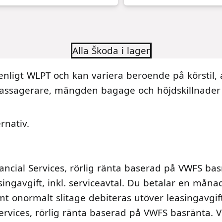
Alla Škoda i lager
nligt WLPT och kan variera beroende på körstil,
assagerare, mängden bagage och höjdskillnader 
rnativ.
ancial Services, rörlig ränta baserad på VWFS bas
singavgift, inkl. serviceavtal. Du betalar en mån
mt onormalt slitage debiteras utöver leasingavgi
ervices, rörlig ränta baserad på VWFS basränta. Vi