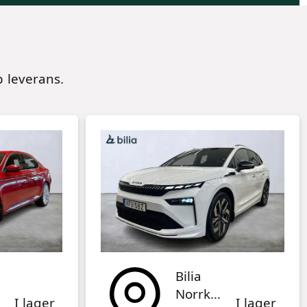
 leverans.
Bilia
Norrköping
I lager
I lager