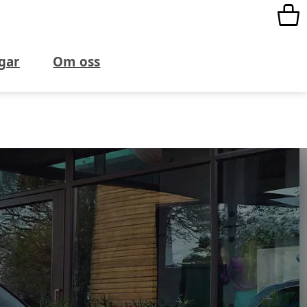
gar
Om oss