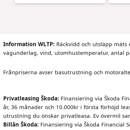
Information WLTP:
Räckvidd och utsläpp mäts e
vägunderlag, vind, utomhustemperatur, antal p
Frånpriserna avser basutrustning och motoralte
Privatleasing Škoda:
Finansiering via Škoda Fin
år, 36 månader och 10.000kr i första förhöjd lea
utrustning du önskar privatleasa. Ev övermil sa
Billån Škoda:
Finansiering via Škoda Financial S