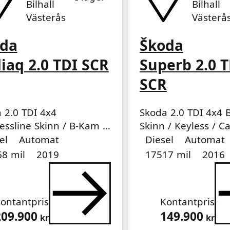
Bilhall
Bilhall
Västerås
Västerå
da
Škoda
iaq 2.0 TDI SCR
Superb 2.0 T
SCR
 2.0 TDI 4x4
Skoda 2.0 TDI 4x4 B
essline Skinn / B-Kam /
Skinn / Keyless / C
medel
medel
dell
Drivmedel
Drivmedel
Miltal
årsmodell
n / Drag
Drag
el
Automat
Diesel
Automat
8 mil
2019
17517 mil
2016
ontantpris
Kontantpris
209.900
149.900
kr
kr