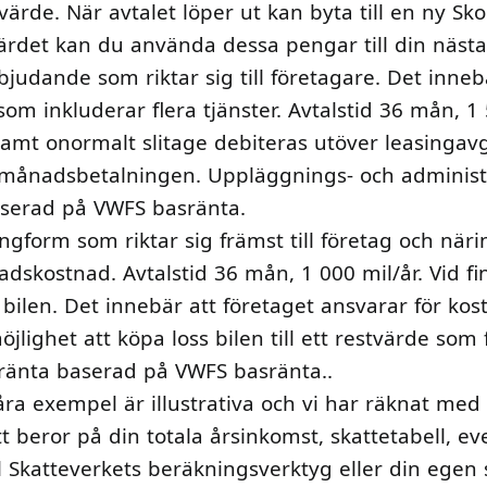
rde. När avtalet löper ut kan byta till en ny Sko
ärdet kan du använda dessa pengar till din nästa
judande som riktar sig till företagare. Det innebä
om inkluderar flera tjänster. Avtalstid 36 mån, 1
 samt onormalt slitage debiteras utöver leasingavg
månadsbetalningen. Uppläggnings- och administra
baserad på VWFS basränta.
ngform som riktar sig främst till företag och när
dskostnad. Avtalstid 36 mån, 1 000 mil/år. Vid fi
bilen. Det innebär att företaget ansvarar för kos
jlighet att köpa loss bilen till ett restvärde som 
 ränta baserad på VWFS basränta..
ra exempel är illustrativa och vi har räknat med e
att beror på din totala årsinkomst, skattetabell, e
l Skatteverkets beräkningsverktyg eller din egen s