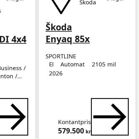
Skoda
s
Škoda
Enyaq 85x
DI 4x4
SPORTLINE
Drivmedel
Drivmedel
Miltal
årsmodell
El
Automat
2105 mil
usiness /
2026
anton /
Kontantpris
579.500
kr