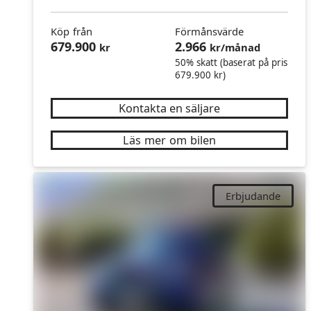
Köp från
Förmånsvärde
679.900
2.966
kr
kr/månad
50% skatt (baserat på pris
679.900 kr)
Kontakta en säljare
Läs mer om bilen
Erbjudande