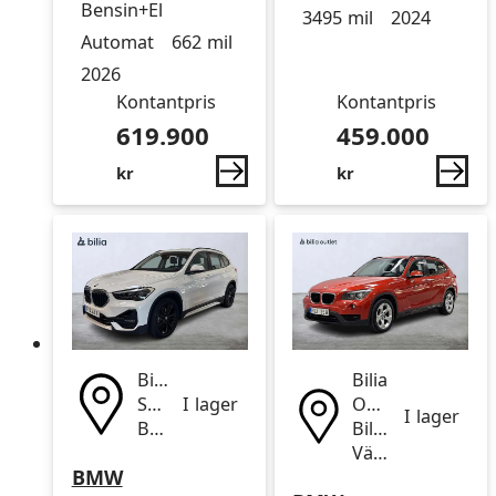
Drivmedel
Drivmedel
Miltal
årsmodell
360° | Drag
Bensin+El
3495 mil
2024
Automat
662 mil
2026
Kontantpris
Kontantpris
619.900
459.000
kr
kr
Bilia
Bilia
Segeltorp
I lager
Outlet
I lager
BMW
Bilhall
Värnhem
BMW