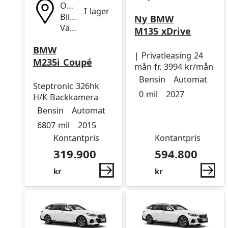
Outlet
I lager
Bilhall
Ny
BMW
Värnhem
M135 xDrive
BMW
| Privatleasing 24
M235i Coupé
mån fr. 3994 kr/mån
Drivmedel
Drivmedel
Miltal
årsmodell
Bensin
Automat
Steptronic 326hk
0 mil
2027
H/K Backkamera
Drivmedel
Drivmedel
Miltal
årsmodell
Bensin
Automat
6807 mil
2015
Kontantpris
Kontantpris
319.900
594.800
kr
kr