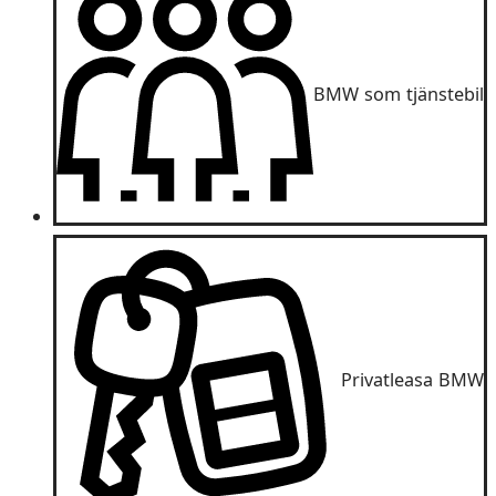
BMW som tjänstebil
Privatleasa BMW