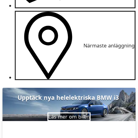
Närmaste anläggning
Upptäck nya helelektriska BMW i3
Läs mer om bilen