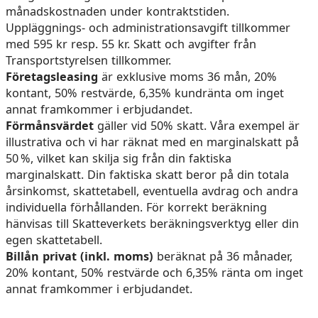
månadskostnaden under kontraktstiden.
Uppläggnings- och administrationsavgift tillkommer
med 595 kr resp. 55 kr. Skatt och avgifter från
Transportstyrelsen tillkommer.
Företagsleasing
är exklusive moms 36 mån, 20%
kontant, 50% restvärde, 6,35% kundränta om inget
annat framkommer i erbjudandet.
Förmånsvärdet
gäller vid 50% skatt. Våra exempel är
illustrativa och vi har räknat med en marginalskatt på
50 %, vilket kan skilja sig från din faktiska
marginalskatt. Din faktiska skatt beror på din totala
årsinkomst, skattetabell, eventuella avdrag och andra
individuella förhållanden. För korrekt beräkning
hänvisas till Skatteverkets beräkningsverktyg eller din
egen skattetabell.
Billån privat (inkl. moms)
beräknat på 36 månader,
20% kontant, 50% restvärde och 6,35% ränta om inget
annat framkommer i erbjudandet.