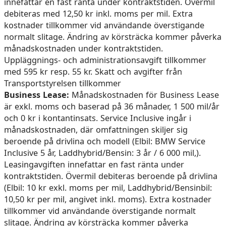
innefattar en fast ränta under kontraktstiden. Övermil
debiteras med 12,50 kr inkl. moms per mil. Extra
kostnader tillkommer vid användande överstigande
normalt slitage. Ändring av körsträcka kommer påverka
månadskostnaden under kontraktstiden.
Uppläggnings- och administrationsavgift tillkommer
med 595 kr resp. 55 kr. Skatt och avgifter från
Transportstyrelsen tillkommer
Business Lease:
Månadskostnaden för Business Lease
är exkl. moms och baserad på 36 månader, 1 500 mil/år
och 0 kr i kontantinsats. Service Inclusive ingår i
månadskostnaden, där omfattningen skiljer sig
beroende på drivlina och modell (Elbil: BMW Service
Inclusive 5 år, Laddhybrid/Bensin: 3 år / 6 000 mil,).
Leasingavgiften innefattar en fast ränta under
kontraktstiden. Övermil debiteras beroende på drivlina
(Elbil: 10 kr exkl. moms per mil, Laddhybrid/Bensinbil:
10,50 kr per mil, angivet inkl. moms). Extra kostnader
tillkommer vid användande överstigande normalt
slitage. Ändring av körsträcka kommer påverka