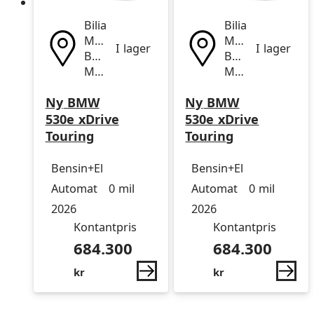
Bilia
Bilia
Mölndal
Mölndal
I lager
I lager
BMW
BMW
MINI
MINI
Ny
BMW
Ny
BMW
530e xDrive
530e xDrive
Touring
Touring
Drivmedel
Drivmedel
Miltal
årsmodell
Drivmedel
Drivmedel
Miltal
årsmodell
Bensin+El
Bensin+El
Automat
0 mil
Automat
0 mil
2026
2026
Kontantpris
Kontantpris
684.300
684.300
kr
kr