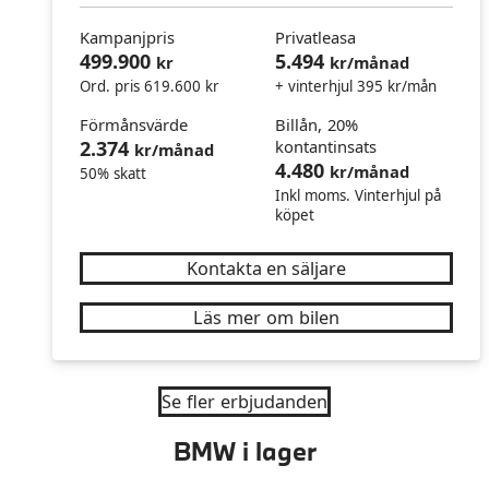
Kampanjpris
Privatleasa
499.900
5.494
kr
kr/månad
Ord. pris 619.600 kr
+ vinterhjul 395 kr/mån
Förmånsvärde
Billån, 20%
2.374
kontantinsats
kr/månad
4.480
kr/månad
50% skatt
Inkl moms. Vinterhjul på
köpet
Kontakta en säljare
Läs mer om bilen
Se fler erbjudanden
BMW i lager