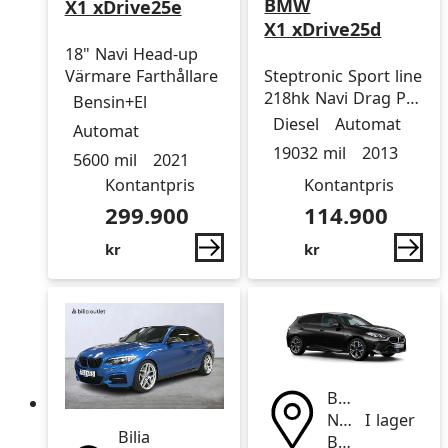
BMW
X1 xDrive25e
X1 xDrive25d
18" Navi Head-up
Värmare Farthållare
Steptronic Sport line
Drivmedel
Drivmedel
Miltal
årsmodell
218hk Navi Drag P-
Bensin+El
Drivmedel
Drivmedel
Miltal
årsmodell
sens
Diesel
Automat
Automat
19032 mil
2013
5600 mil
2021
Kontantpris
Kontantpris
299.900
114.900
kr
kr
Bilia
Nacka
I lager
Bilia
BMW