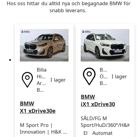
Hos oss hittar du alltid nya och begagnade BMW för
snabb leverans.
Bilia
Bilia
Hisingen
Örebro
I lager
I lager
Aröd
BMW
BMW
BMW
BMW
iX1 xDrive30
X1 xDrive30e
SÅLD/FG M
M Sport Pro |
Sport/HuD/360°/H&K/A
Drivmedel
Drivmedel
Miltal
årsmodell
Innovation | H&K |
El
Automat