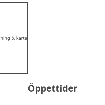
vning & karta
Öppettider