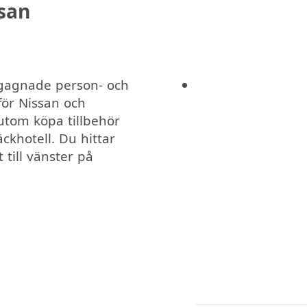
san
egagnade person- och
för Nissan och
utom köpa tillbehör
ckhotell. Du hittar
 till vänster på