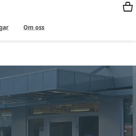
gar
Om oss