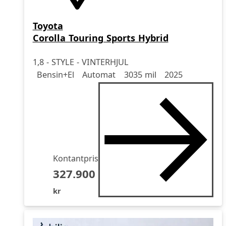
Toyota
Corolla Touring Sports Hybrid
1,8 - STYLE - VINTERHJUL
Drivmedel
Drivmedel
Miltal
årsmodell
Bensin+El
Automat
3035 mil
2025
Kontantpris
327.900
kr