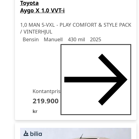
Toyota
Aygo X 1.0 VVT-i
1,0 MAN 5-VXL - PLAY COMFORT & STYLE PACK
/ VINTERHJUL
Drivmedel
Drivmedel
Miltal
årsmodell
Bensin
Manuell
430 mil
2025
Kontantpris
219.900
kr