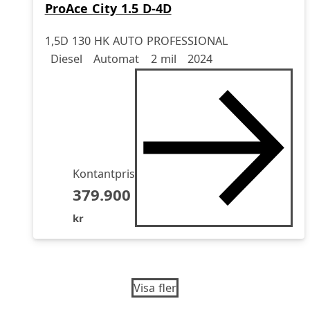
ProAce City 1.5 D-4D
1,5D 130 HK AUTO PROFESSIONAL
Drivmedel
Drivmedel
Miltal
årsmodell
Diesel
Automat
2 mil
2024
Kontantpris
379.900
kr
Visa fler