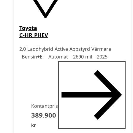
Toyota
C-HR PHEV
2,0 Laddhybrid Active Appstyrd Värmare
Drivmedel
Drivmedel
Miltal
årsmodell
Bensin+El
Automat
2690 mil
2025
Kontantpris
389.900
kr