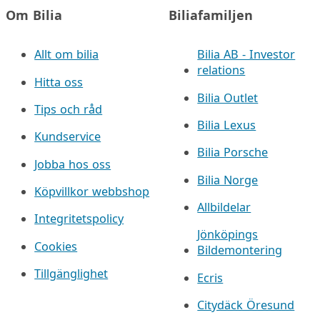
Om Bilia
Biliafamiljen
Allt om bilia
Bilia AB - Investor
relations
Hitta oss
Bilia Outlet
Tips och råd
Bilia Lexus
Kundservice
Bilia Porsche
Jobba hos oss
Bilia Norge
Köpvillkor webbshop
Allbildelar
Integritetspolicy
Jönköpings
Cookies
Bildemontering
Tillgänglighet
Ecris
Citydäck Öresund