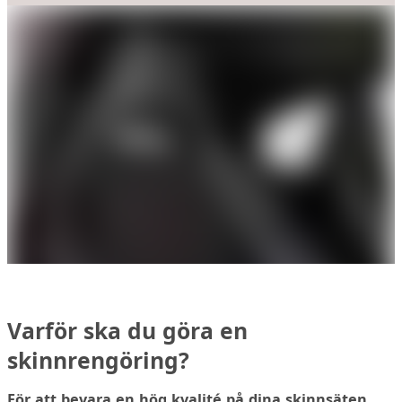
Varför ska du göra en
skinnrengöring?
För att bevara en hög kvalité på dina skinnsäten