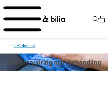
Bilvård
Rekond
Skinnrengöring
och -behandling