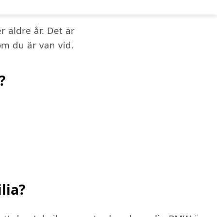
r äldre år. Det är
om du är van vid.
?
lia?