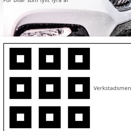
För bilar som fyllt fyra år
Verkstadsme