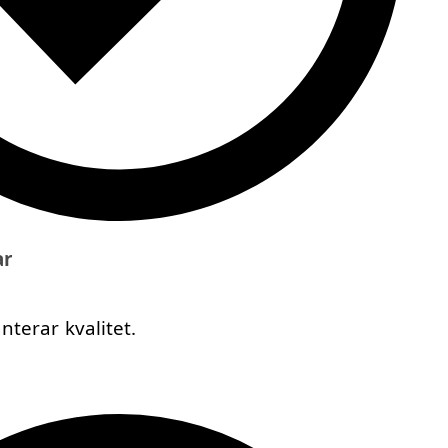
ar
terar kvalitet.