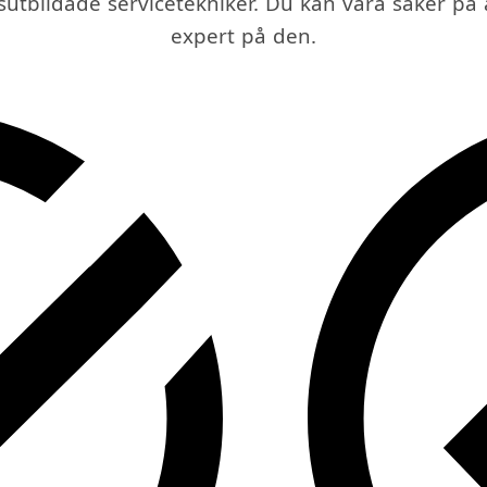
kesutbildade servicetekniker. Du kan vara säker p
expert på den.