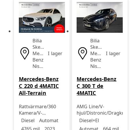
Bilia
Bilia
Skellefteå
Skellefteå
Mercedes-
I lager
Mercedes-
I lager
Benz
Benz
Nissan
Nissan
Mercedes-Benz
Mercedes-Benz
C 220 d 4MATIC
C 300 T de
All-Terrain
4MATIC
Rattvärmare/360
AMG Line/V-
Kamera/V-
hjul/Distronic/Dragkr
Drivmedel
Drivmedel
Miltal
årsmodell
Drivmedel
Drivmedel
Miltal
årsmodell
Hjul/Dragkrok
Diesel
Automat
Diesel+El
4765 mil
2023
Automat
664 mil