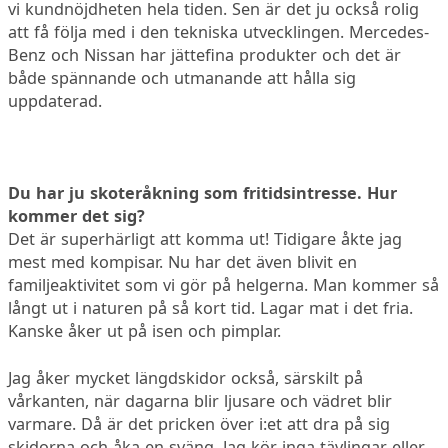
vi kundnöjdheten hela tiden. Sen är det ju också rolig
att få följa med i den tekniska utvecklingen. Mercedes-
Benz och Nissan har jättefina produkter och det är
både spännande och utmanande att hålla sig
uppdaterad.
Du har ju skoteråkning som fritidsintresse. Hur
kommer det sig?
Det är superhärligt att komma ut! Tidigare åkte jag
mest med kompisar. Nu har det även blivit en
familjeaktivitet som vi gör på helgerna. Man kommer så
långt ut i naturen på så kort tid. Lagar mat i det fria.
Kanske åker ut på isen och pimplar.
Jag åker mycket längdskidor också, särskilt på
vårkanten, när dagarna blir ljusare och vädret blir
varmare. Då är det pricken över i:et att dra på sig
skidorna och åka en sväng. Jag kör inga tävlingar eller