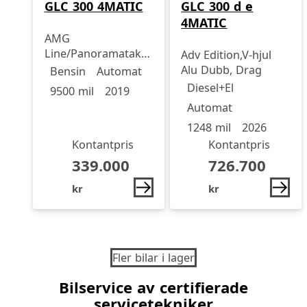
GLC 300 d e
GLC 300 4MATIC
4MATIC
AMG
Line/Panoramatak/V-
Adv Edition,V-hjul
Drivmedel
Drivmedel
Miltal
årsmodell
hjul
Alu Dubb, Drag
Bensin
Automat
Drivmedel
Drivmedel
Miltal
årsmodell
Diesel+El
9500 mil
2019
Automat
1248 mil
2026
Kontantpris
Kontantpris
339.000
726.700
kr
kr
Fler bilar i lager
Bilservice av certifierade
servicetekniker