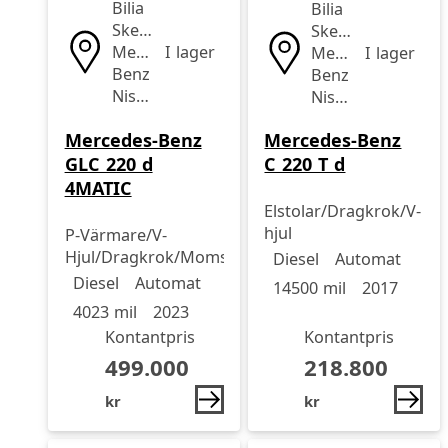
Bilia
Bilia
Skellefteå
Skellefteå
Mercedes-
I lager
Mercedes-
I lager
Benz
Benz
Nissan
Nissan
Mercedes-Benz
Mercedes-Benz
GLC 220 d
C 220 T d
4MATIC
Elstolar/Dragkrok/V-
hjul
P-Värmare/V-
Drivmedel
Drivmedel
Miltal
årsmodell
Hjul/Dragkrok/Moms/Vinterpaket
Diesel
Automat
Drivmedel
Drivmedel
Miltal
årsmodell
Diesel
Automat
14500 mil
2017
4023 mil
2023
Kontantpris
Kontantpris
499.000
218.800
kr
kr