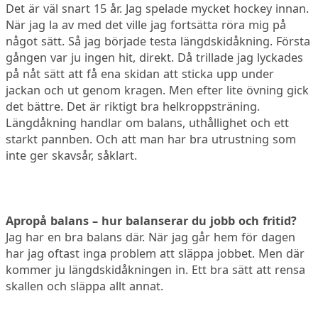
Det är väl snart 15 år. Jag spelade mycket hockey innan.
När jag la av med det ville jag fortsätta röra mig på
något sätt. Så jag började testa längdskidåkning. Första
gången var ju ingen hit, direkt. Då trillade jag lyckades
på nåt sätt att få ena skidan att sticka upp under
jackan och ut genom kragen. Men efter lite övning gick
det bättre. Det är riktigt bra helkroppsträning.
Längdåkning handlar om balans, uthållighet och ett
starkt pannben. Och att man har bra utrustning som
inte ger skavsår, såklart.
Apropå balans – hur balanserar du jobb och fritid?
Jag har en bra balans där. När jag går hem för dagen
har jag oftast inga problem att släppa jobbet. Men där
kommer ju längdskidåkningen in. Ett bra sätt att rensa
skallen och släppa allt annat.