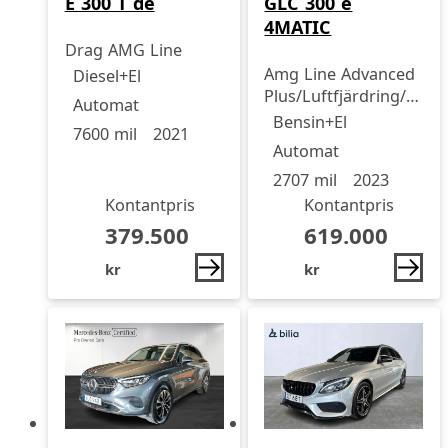
GLC 300 e
E 300 T de
4MATIC
Drag AMG Line
Drivmedel
Drivmedel
Miltal
årsmodell
Amg Line Advanced
Diesel+El
Plus/Luftfjärdring/Drag
Automat
Drivmedel
Drivmedel
Miltal
årsmodell
Hjul
Bensin+El
7600 mil
2021
Automat
2707 mil
2023
Kontantpris
Kontantpris
379.500
619.000
kr
kr