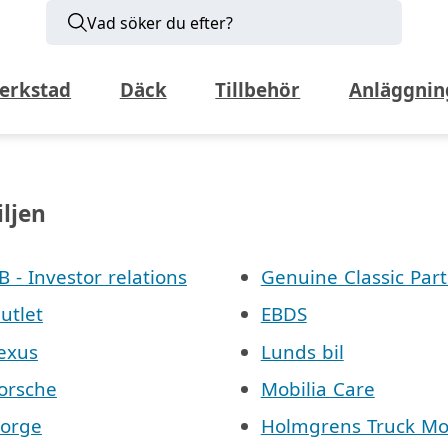
Vad söker du efter?
erkstad
Däck
Tillbehör
Anläggnin
iljen
AB - Investor relations
Genuine Classic Part
Outlet
EBDS
Lexus
Lunds bil
Porsche
Mobilia Care
Norge
Holmgrens Truck Mo