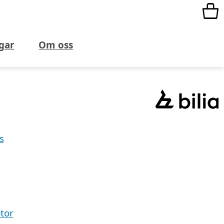
gar
Om oss
s
tor