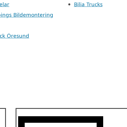
elar
Bilia Trucks
pings Bildemontering
äck Öresund