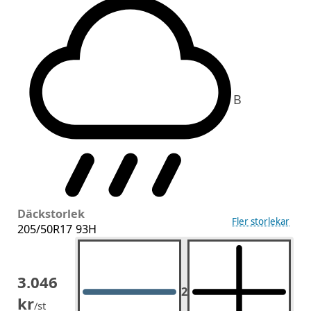
B
Däckstorlek
Fler storlekar
205/50R17 93H
3.046
2
2
st.
kr
/st