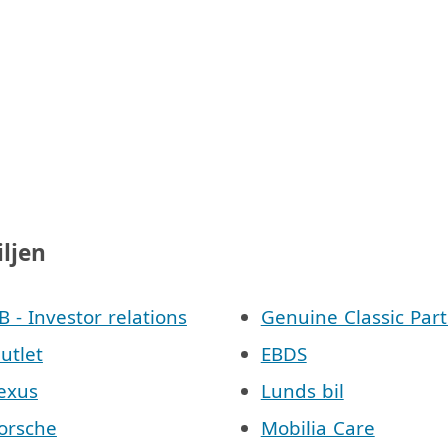
iljen
AB - Investor relations
Genuine Classic Part
Outlet
EBDS
Lexus
Lunds bil
Porsche
Mobilia Care