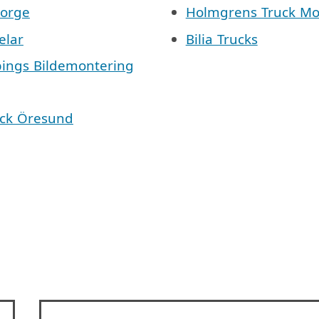
Norge
Holmgrens Truck Mo
elar
Bilia Trucks
pings Bildemontering
äck Öresund