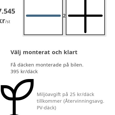
7.545
2
2
st.
kr
/st
Välj monterat och klart
Få däcken monterade på bilen.
395 kr/däck
Miljöavgift på 25 kr/däck
tillkommer
(Återvinningsavg.
PV-däck)