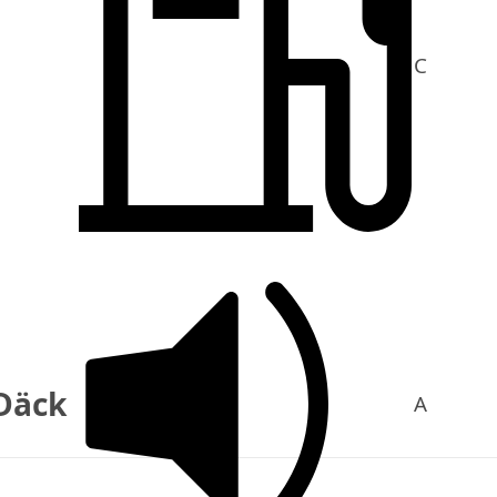
C
Däck
A