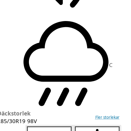
C
Däckstorlek
Fler storlekar
285/30R19 98V