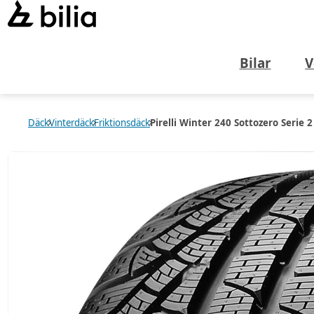
Bilar
V
Däck
Vinterdäck
Friktionsdäck
Pirelli Winter 240 Sottozero Serie