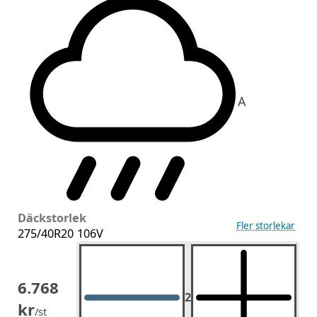
A
Däckstorlek
Fler storlekar
275/40R20 106V
6.768
2
2
st.
kr
/st