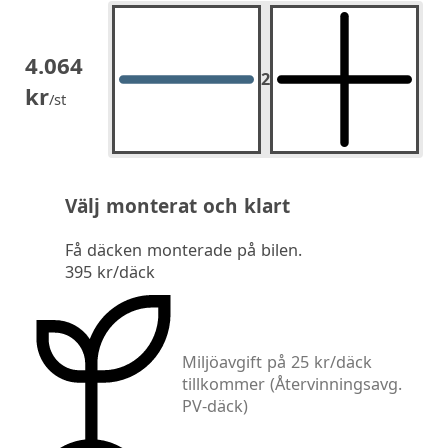
4.064
2
2
st.
kr
/st
Välj monterat och klart
Få däcken monterade på bilen.
395 kr/däck
Miljöavgift på 25 kr/däck
tillkommer
(Återvinningsavg.
PV-däck)