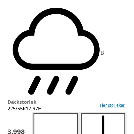
B
Däckstorlek
Fler storlekar
225/55R17 97H
3.998