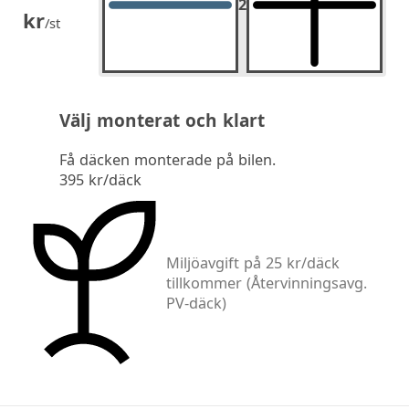
2
2
st.
kr
/st
Välj monterat och klart
Få däcken monterade på bilen.
395 kr/däck
Miljöavgift på 25 kr/däck
tillkommer
(Återvinningsavg.
PV-däck)