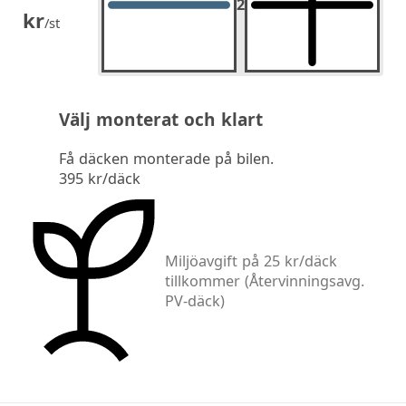
2
2
st.
kr
/st
Välj monterat och klart
Få däcken monterade på bilen.
395 kr/däck
Miljöavgift på 25 kr/däck
tillkommer
(Återvinningsavg.
PV-däck)