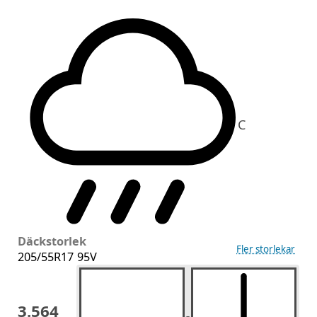
C
Däckstorlek
Fler storlekar
205/55R17 95V
3.564