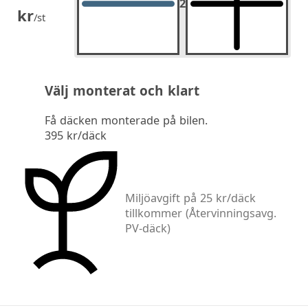
2
2
st.
kr
/st
Välj monterat och klart
Få däcken monterade på bilen.
395 kr/däck
Miljöavgift på 25 kr/däck
tillkommer
(Återvinningsavg.
PV-däck)