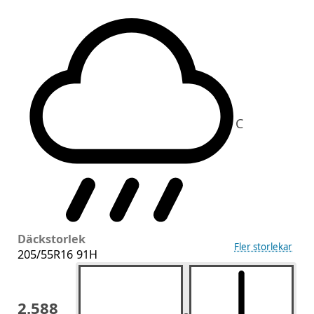
C
Däckstorlek
Fler storlekar
205/55R16 91H
2.588