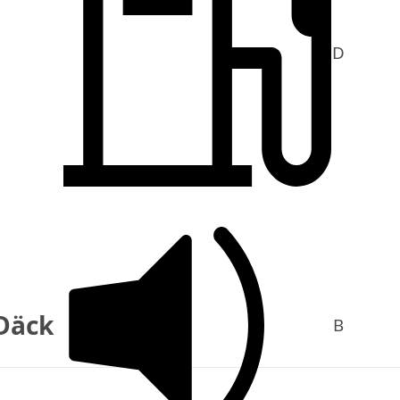
D
Däck
B