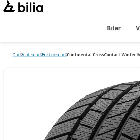
Bilar
V
Däck
Vinterdäck
Friktionsdäck
Continental CrossContact Winter 