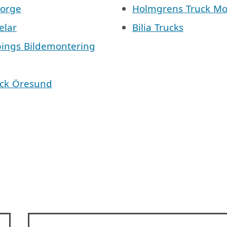
Norge
Holmgrens Truck Mo
elar
Bilia Trucks
pings Bildemontering
äck Öresund