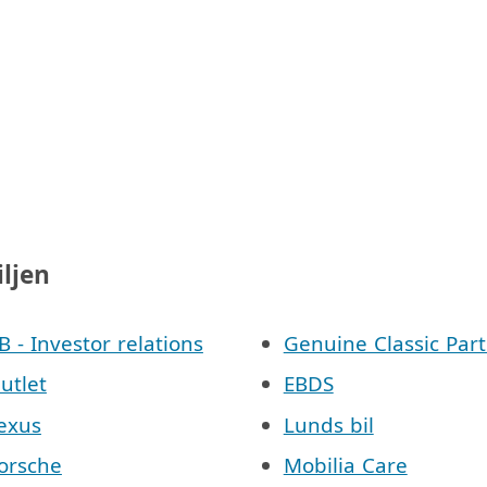
iljen
AB - Investor relations
Genuine Classic Part
Outlet
EBDS
Lexus
Lunds bil
Porsche
Mobilia Care