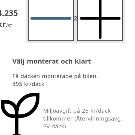
4.235
2
2
st.
kr
/st
Välj monterat och klart
Få däcken monterade på bilen.
395 kr/däck
Miljöavgift på 25 kr/däck
tillkommer
(Återvinningsavg.
PV-däck)