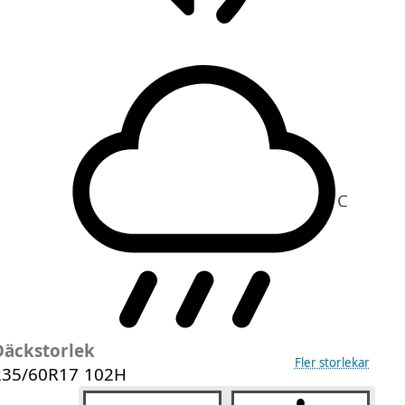
C
Däckstorlek
Fler storlekar
235/60R17 102H