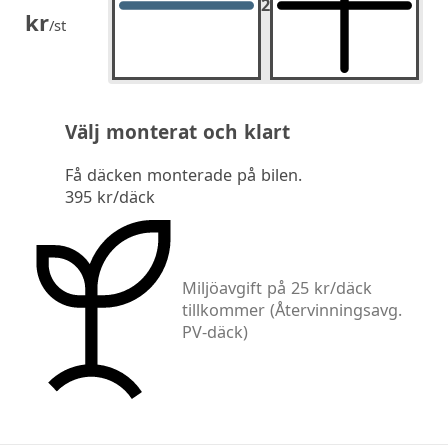
2
2
st.
kr
/st
Välj monterat och klart
Få däcken monterade på bilen.
395 kr/däck
Miljöavgift på 25 kr/däck
tillkommer
(Återvinningsavg.
PV-däck)