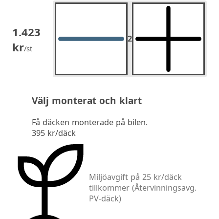
1.423
2
2
st.
kr
/st
Välj monterat och klart
Få däcken monterade på bilen.
395 kr/däck
Miljöavgift på 25 kr/däck
tillkommer
(Återvinningsavg.
PV-däck)