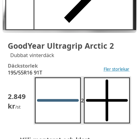
GoodYear Ultragrip Arctic 2
Dubbat vinterdäck
Däckstorlek
Fler storlekar
195/55R16 91T
2.849
2
2
st.
kr
/st