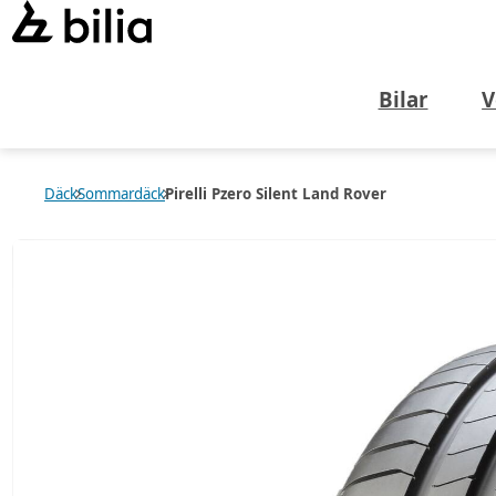
Bilar
V
Däck
Sommardäck
Pirelli Pzero Silent Land Rover