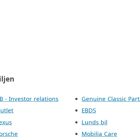
iljen
AB - Investor relations
Genuine Classic Part
Outlet
EBDS
Lexus
Lunds bil
Porsche
Mobilia Care