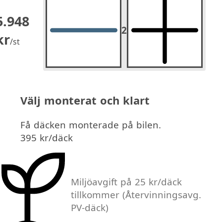
5.948
2
2
st.
kr
/st
Välj monterat och klart
Få däcken monterade på bilen.
395 kr/däck
Miljöavgift på 25 kr/däck
tillkommer
(Återvinningsavg.
PV-däck)