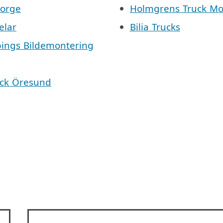
Norge
Holmgrens Truck Mo
elar
Bilia Trucks
pings Bildemontering
äck Öresund