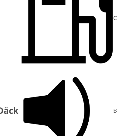
C
Däck
B