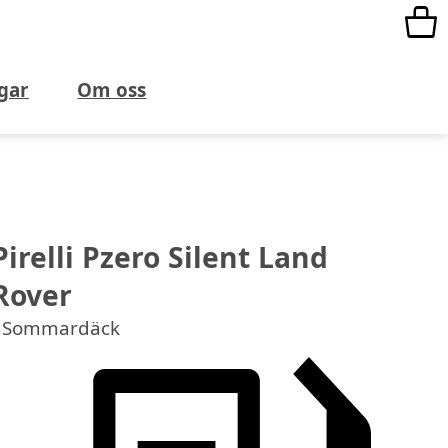
gar
Om oss
Pirelli Pzero Silent Land
Rover
Sommardäck