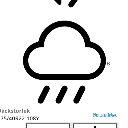
B
Däckstorlek
Fler storlekar
275/40R22 108Y