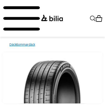
Däck
Sommardäck