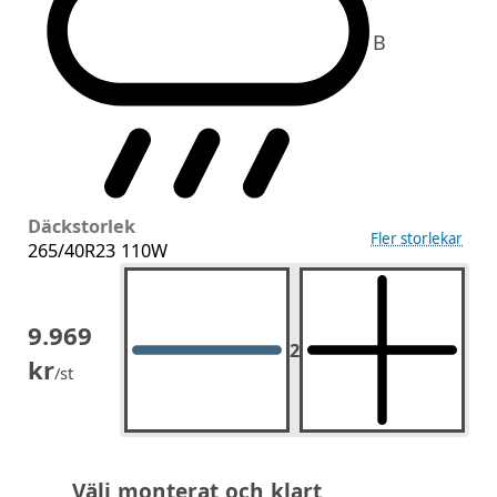
B
Däckstorlek
Fler storlekar
265/40R23 110W
9.969
2
2
st.
kr
/st
Välj monterat och klart