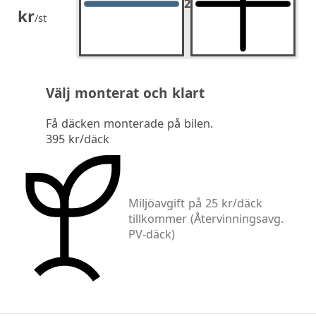
2
2
st.
kr
/st
Välj monterat och klart
Få däcken monterade på bilen.
395 kr/däck
Miljöavgift på 25 kr/däck
tillkommer
(Återvinningsavg.
PV-däck)