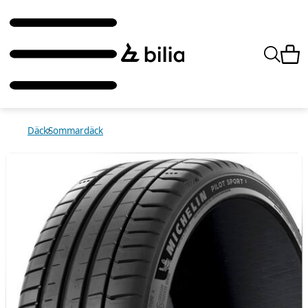
Däck
Sommardäck