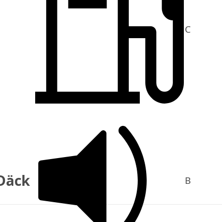
C
Däck
B