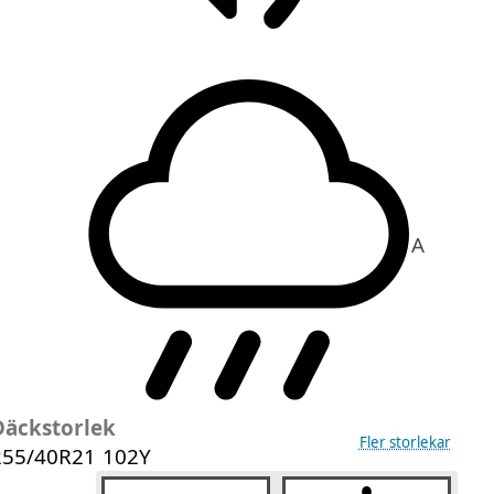
A
Däckstorlek
Fler storlekar
255/40R21 102Y