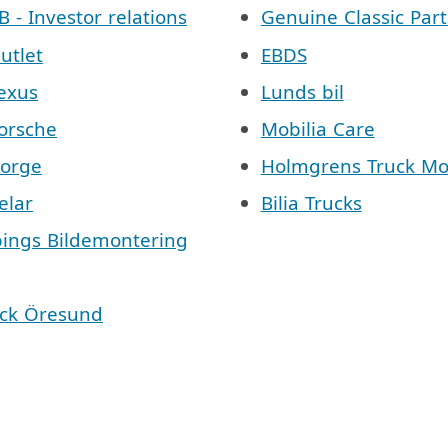
AB - Investor relations
Genuine Classic Part
Outlet
EBDS
Lexus
Lunds bil
Porsche
Mobilia Care
Norge
Holmgrens Truck Mo
elar
Bilia Trucks
pings Bildemontering
äck Öresund