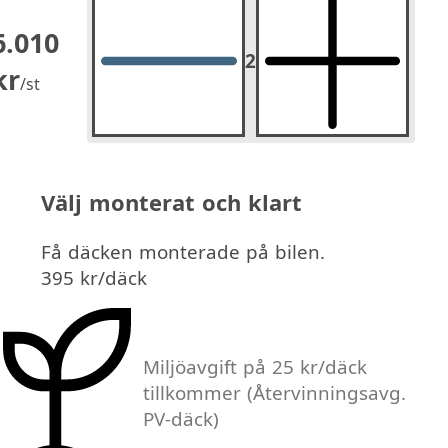
6.010
2
2
st.
kr
/st
Välj monterat och klart
Få däcken monterade på bilen.
395 kr/däck
Miljöavgift på 25 kr/däck
tillkommer
(Återvinningsavg.
PV-däck)