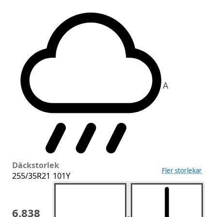
A
Däckstorlek
Fler storlekar
255/35R21 101Y
6.838