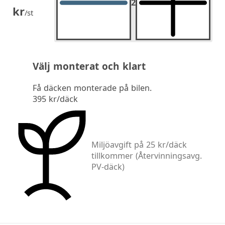
2
2
st.
kr
/st
Välj monterat och klart
Få däcken monterade på bilen.
395 kr/däck
Miljöavgift på 25 kr/däck
tillkommer
(Återvinningsavg.
PV-däck)