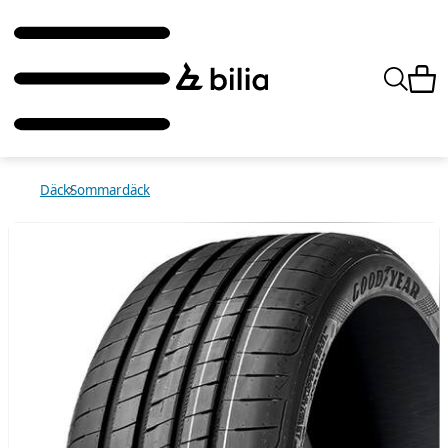
Däck
Sommardäck