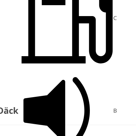
C
Däck
B