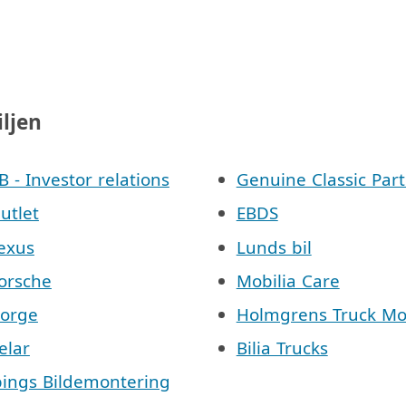
iljen
AB - Investor relations
Genuine Classic Part
Outlet
EBDS
Lexus
Lunds bil
Porsche
Mobilia Care
Norge
Holmgrens Truck Mo
elar
Bilia Trucks
pings Bildemontering