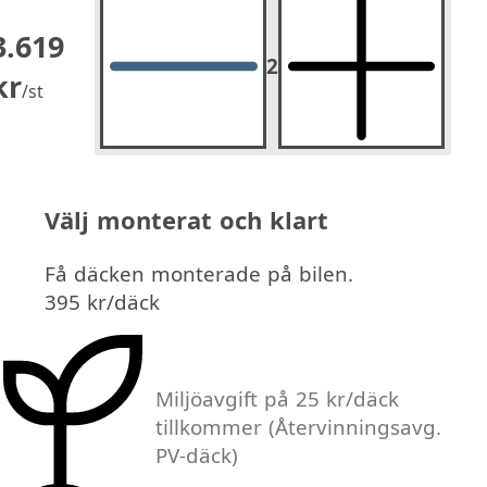
3.619
2
2
st.
kr
/st
Välj monterat och klart
Få däcken monterade på bilen.
395 kr/däck
Miljöavgift på 25 kr/däck
tillkommer
(Återvinningsavg.
PV-däck)