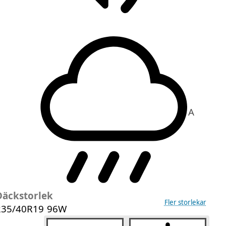
A
Däckstorlek
Fler storlekar
235/40R19 96W