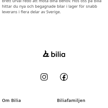
brett urval redo att möta dina behov. Hos oss på Bilia
hittar du nya och begagnade bilar i lager för snabb
leverans i flera delar av Sverige.
Om Bilia
Biliafamiljen