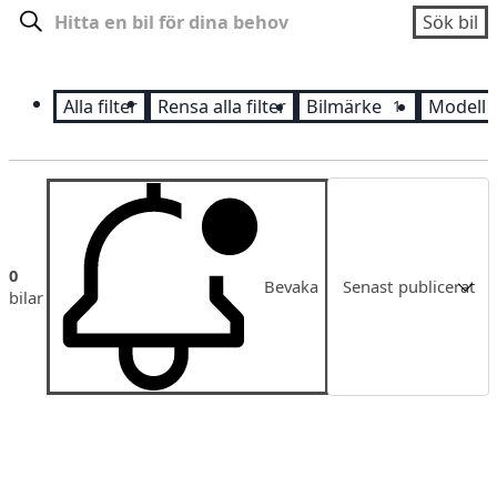
Sök
Sök bil
Alla filter
Rensa alla filter
Bilmärke
Modell
1
Sortering
0
Bevaka
Senast publicerat
bilar
Senast publicerat
Pris
Pris fallande