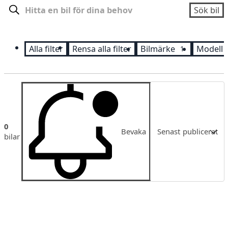
Sök
Sök bil
Alla filter
Rensa alla filter
Bilmärke
Modell
1
Sortering
0
Bevaka
Senast publicerat
bilar
Senast publicerat
Pris
Pris fallande