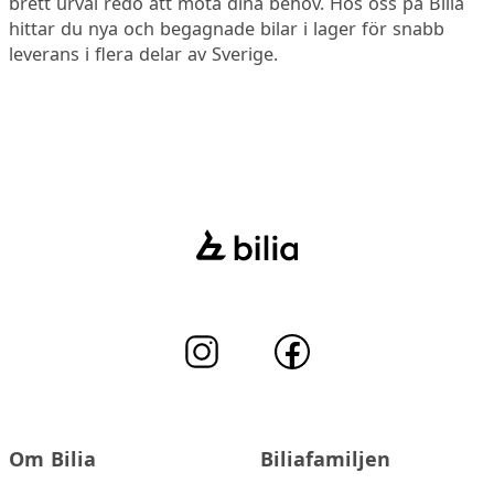
brett urval redo att möta dina behov. Hos oss på Bilia
hittar du nya och begagnade bilar i lager för snabb
leverans i flera delar av Sverige.
Om Bilia
Biliafamiljen