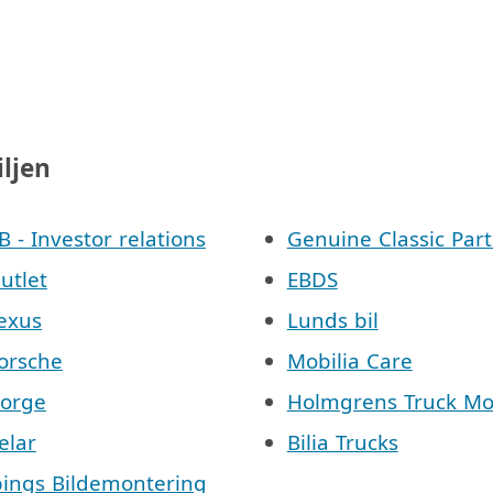
iljen
AB - Investor relations
Genuine Classic Part
Outlet
EBDS
Lexus
Lunds bil
Porsche
Mobilia Care
Norge
Holmgrens Truck Mo
elar
Bilia Trucks
pings Bildemontering