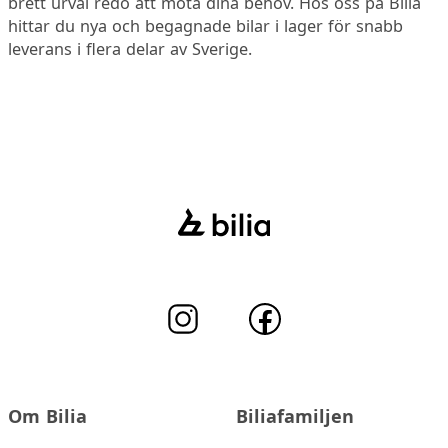
brett urval redo att möta dina behov. Hos oss på Bilia
hittar du nya och begagnade bilar i lager för snabb
leverans i flera delar av Sverige.
Om Bilia
Biliafamiljen