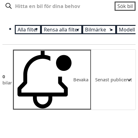
Sök
Sök bil
Alla filter
Rensa alla filter
Bilmärke
Modell
1
Sortering
0
Bevaka
Senast publicerat
bilar
Senast publicerat
Pris
Pris fallande