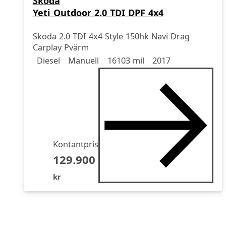
Škoda
Yeti Outdoor 2.0 TDI DPF 4x4
Skoda 2.0 TDI 4x4 Style 150hk Navi Drag
Carplay Pvärm
Drivmedel
Drivmedel
Miltal
årsmodell
Diesel
Manuell
16103 mil
2017
Kontantpris
129.900
kr