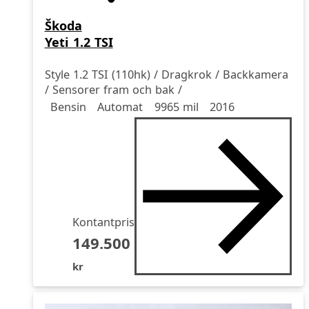
Škoda
Yeti 1.2 TSI
Style 1.2 TSI (110hk) / Dragkrok / Backkamera
/ Sensorer fram och bak /
Drivmedel
Drivmedel
Miltal
årsmodell
Bensin
Automat
9965 mil
2016
Kontantpris
149.500
kr