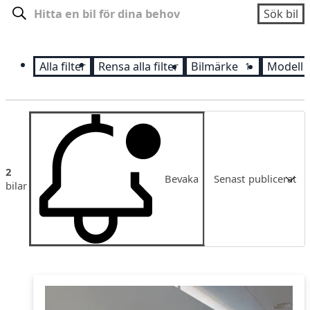
Sök
Sök bil
Alla filter
Rensa alla filter
Bilmärke
Modell
1
Sortering
2
Bevaka
Senast publicerat
bilar
Senast publicerat
Pris
Pris fallande