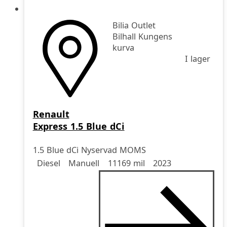
Bilia Outlet
Bilhall Kungens
kurva
I lager
Renault
Express 1.5 Blue dCi
1.5 Blue dCi Nyservad MOMS
Drivmedel
Drivmedel
Miltal
årsmodell
Diesel
Manuell
11169 mil
2023