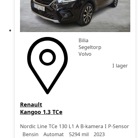
Bilia
Segeltorp
Volvo
I lager
Renault
Kangoo 1.3 TCe
Nordic Line TCe 130 L1 A B-kamera I P-Sensor
Drivmedel
Drivmedel
Miltal
årsmodell
Bensin
Automat
5294 mil
2023