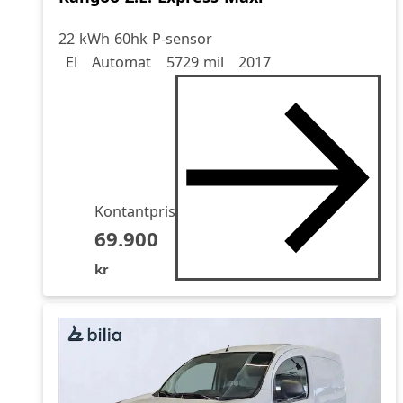
22 kWh 60hk P-sensor
Drivmedel
Drivmedel
Miltal
årsmodell
El
Automat
5729 mil
2017
Kontantpris
69.900
kr