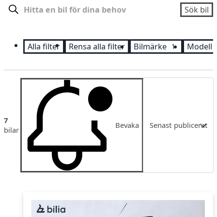
Sök
Sök bil
Alla filter
Rensa alla filter
Bilmärke
Modell
1
Sortering
7
Bevaka
Senast publicerat
bilar
Senast publicerat
Pris
Pris fallande