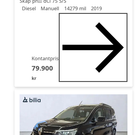
Skåp phII dCi 75 S/S
Drivmedel
Drivmedel
Miltal
årsmodell
Diesel
Manuell
14279 mil
2019
Kontantpris
79.900
kr