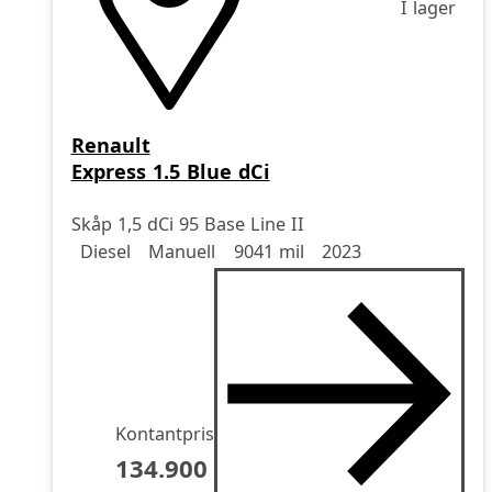
I lager
Renault
Express 1.5 Blue dCi
Skåp 1,5 dCi 95 Base Line II
Drivmedel
Drivmedel
Miltal
årsmodell
Diesel
Manuell
9041 mil
2023
Kontantpris
134.900