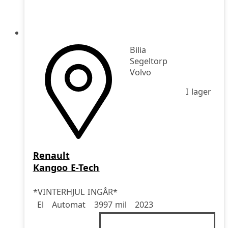
Bilia
Segeltorp
Volvo
I lager
Renault
Kangoo E-Tech
*VINTERHJUL INGÅR*
Drivmedel
Drivmedel
Miltal
årsmodell
El
Automat
3997 mil
2023