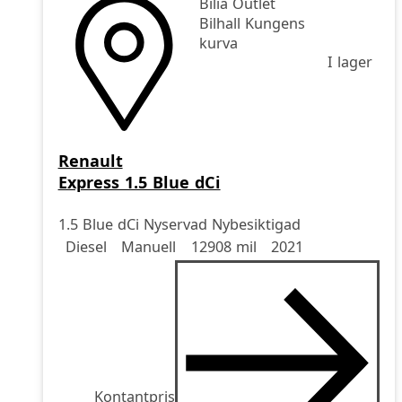
Bilia Outlet
Bilhall Kungens
kurva
I lager
Renault
Express 1.5 Blue dCi
1.5 Blue dCi Nyservad Nybesiktigad
Drivmedel
Drivmedel
Miltal
årsmodell
Diesel
Manuell
12908 mil
2021
Kontantpris