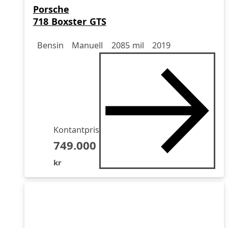
Porsche
718 Boxster GTS
Drivmedel
Drivmedel
Miltal
årsmodell
Bensin
Manuell
2085 mil
2019
Kontantpris
749.000
kr