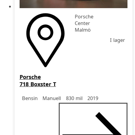
Porsche
Center
Malmö
I lager
Porsche
718 Boxster T
Drivmedel
Drivmedel
Miltal
årsmodell
Bensin
Manuell
830 mil
2019