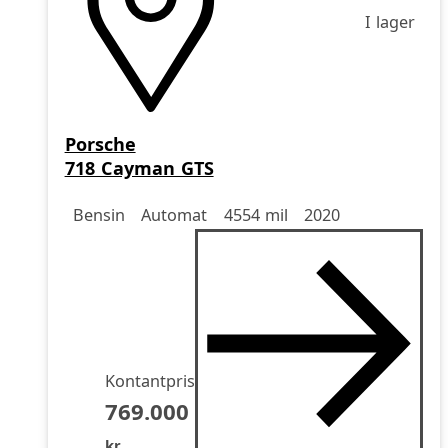
I lager
Porsche
718 Cayman GTS
Drivmedel
Drivmedel
Miltal
årsmodell
Bensin
Automat
4554 mil
2020
Kontantpris
769.000
kr