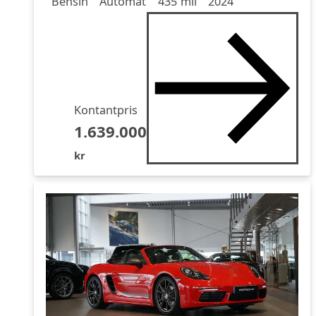
Bensin
Automat
435 mil
2024
Kontantpris
1.639.000
kr