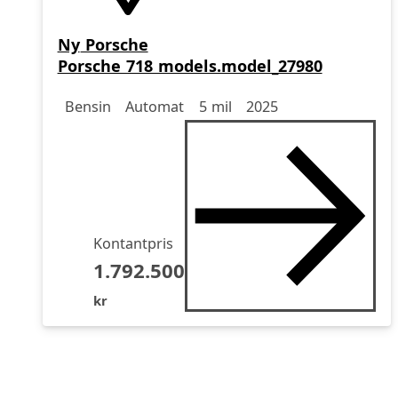
Ny
Porsche
Porsche 718 models.model_27980
Drivmedel
Drivmedel
Miltal
årsmodell
Bensin
Automat
5 mil
2025
Kontantpris
1.792.500
kr