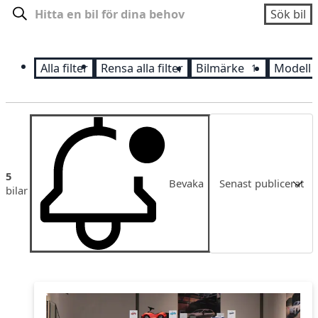
Sök
Sök bil
Alla filter
Rensa alla filter
Bilmärke
Modell
1
Sortering
5
Bevaka
Senast publicerat
bilar
Senast publicerat
Pris
Pris fallande