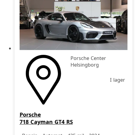
Porsche Center
Helsingborg
I lager
Porsche
718 Cayman GT4 RS
Drivmedel
Drivmedel
Miltal
årsmodell