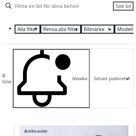
Sök
Sök bil
Alla filter
Rensa alla filter
Bilmärke
Modell
1
Sortering
2
Bevaka
Senast publicerat
bilar
Senast publicerat
Pris
Pris fallande