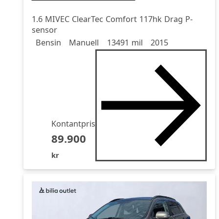
1.6 MIVEC ClearTec Comfort 117hk Drag P-
sensor
Drivmedel
Drivmedel
Miltal
årsmodell
Bensin
Manuell
13491 mil
2015
Kontantpris
89.900
kr