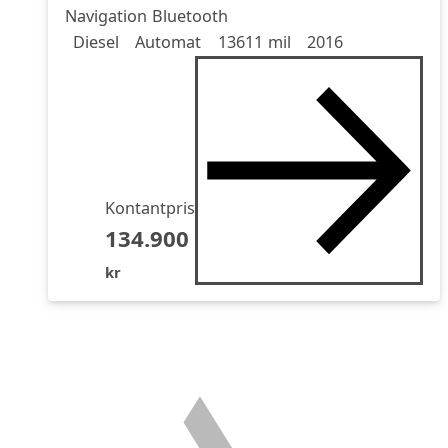
Navigation Bluetooth
Drivmedel
Drivmedel
Miltal
årsmodell
Diesel
Automat
13611 mil
2016
Kontantpris
134.900
kr