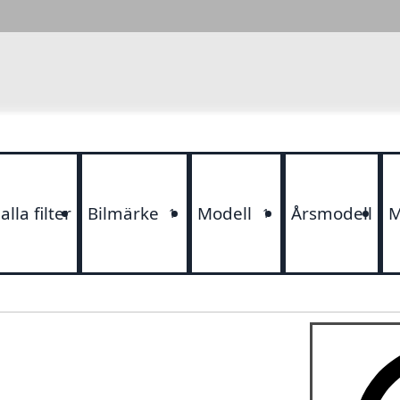
lla filter
Bilmärke
Modell
Årsmodell
M
1
1