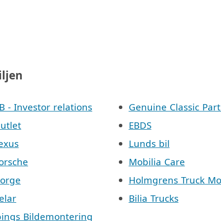
iljen
AB - Investor relations
Genuine Classic Part
Outlet
EBDS
Lexus
Lunds bil
Porsche
Mobilia Care
Norge
Holmgrens Truck Mo
elar
Bilia Trucks
pings Bildemontering