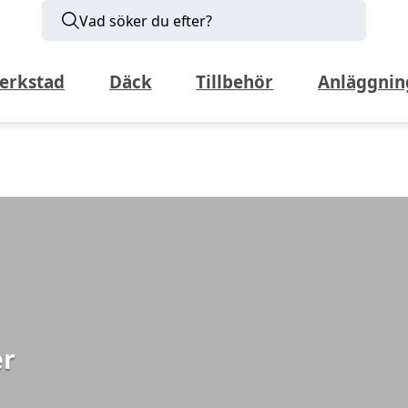
Vad söker du efter?
erkstad
Däck
Tillbehör
Anläggnin
er