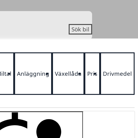
Sök bil
iltal
Anläggning
Växellåda
Pris
Drivmedel
Sortering