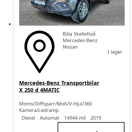
Bilia Skellefteå
Mercedes-Benz
Nissan
I lager
Mercedes-Benz Transportbilar
X 250 d 4MATIC
Moms/Diffspärr/MoK/V-Hjul/360
Kamera/Ledramp
Drivmedel
Drivmedel
Miltal
årsmodell
Diesel
Automat
14944 mil
2019