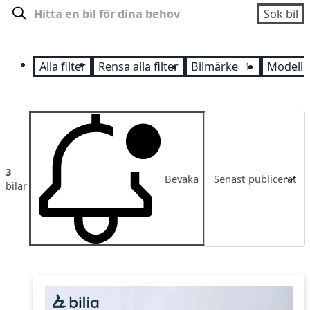
Sök
Sök bil
Alla filter
Rensa alla filter
Bilmärke
Modell
1
Sortering
3
Bevaka
Senast publicerat
bilar
Senast publicerat
Pris
Pris fallande