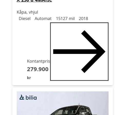
Kåpa, vhjul
Drivmedel
Drivmedel
Miltal
årsmodell
Diesel
Automat
15127 mil
2018
Kontantpris
279.900
kr