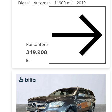
Drivmedel
Drivmedel
Miltal
årsmodell
Diesel
Automat
11900 mil
2019
Kontantpris
319.900
kr